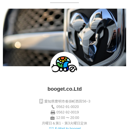
booget.co.Ltd
愛知県豊明市沓掛町西田56−3
0562-91-0020
0562-92-0019
12:00 〜 20:00
月曜日＆第1・第3火曜日定休
E-Mail to booget