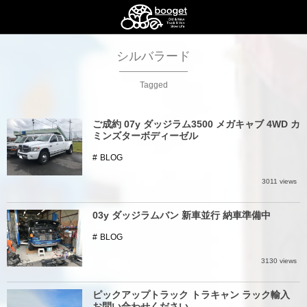
シルバラード
Tagged
ご成約 07y ダッジラム3500 メガキャブ 4WD カ
ミンズターボディーゼル
BLOG
3011 views
03y ダッジラムバン 新車並行 納車準備中
BLOG
3130 views
ピックアップトラック トラキャン ラック輸入
お問い合わせください