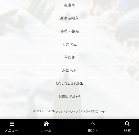
在庫車
新車＆輸入
修理・整備
カスタム
写真集
お知らせ
ONLINE STORE
お問い合わせ
© 2003 - 2026
ダッジ・ジープ・クライスラー専門店 booget
メニュー
ホーム
先頭へ
検索